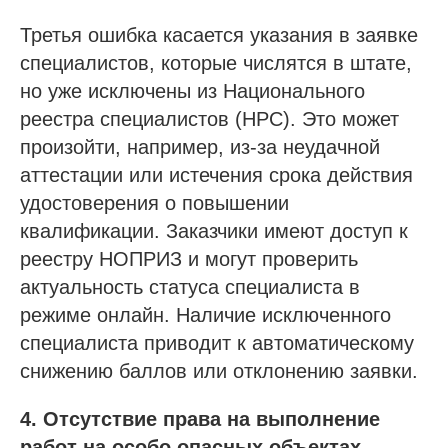
Третья ошибка касается указания в заявке
специалистов, которые числятся в штате,
но уже исключены из Национального
реестра специалистов (НРС). Это может
произойти, например, из-за неудачной
аттестации или истечения срока действия
удостоверения о повышении
квалификации. Заказчики имеют доступ к
Проспект Обуховской обороны, д.271, лит.
«А», БЦ «Обуховъ-центр», оф. 1109
реестру НОПРИЗ и могут проверить
актуальность статуса специалиста в
sro@sro-nostroy-nopriz.ru
режиме онлайн. Наличие исключенного
8-800-350-88-67
специалиста приводит к автоматическому
снижению баллов или отклонению заявки.
9:00 - 18:00 Пн-Пт
4. Отсутствие права на выполнение
Сообщество в Telegram
работ на особо опасных объектах