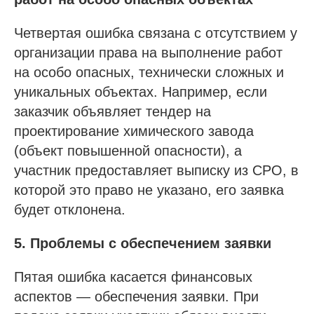
@sro_nostroy_nopriz1
Четвертая ошибка связана с отсутствием у
Напишите нам в мессенджер
организации права на выполнение работ
на особо опасных, технически сложных и
уникальных объектах. Например, если
заказчик объявляет тендер на
Услуги
проектирование химического завода
Строительно-монтажные СРО
(объект повышенной опасности), а
Проектные СРО
участник предоставляет выписку из СРО, в
Изыскания СРО
которой это право не указано, его заявка
будет отклонена.
Специалисты НРС для СРО
Независимая оценка квалификации (НОК)
5. Проблемы с обеспечением заявки
Покупка готовой компании (ООО)
Продажа готовой компании (ООО)
Пятая ошибка касается финансовых
аспектов — обеспечения заявки. При
Доп услуги