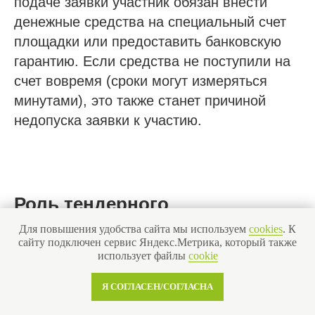
подаче заявки участник обязан внести
денежные средства на специальный счет
Получить аккредитацию ФКР
площадки или предоставить банковскую
Пройти отбор на тендеры в ФКР
гарантию. Если средства не поступили на
Актуальные отборы ФКР в вашем регионе
счет вовремя (сроки могут измеряться
минутами), это также станет причиной
Лицензии
недопуска заявки к участию.
Лицензия МЧС
Лицензия Минкультуры
Лицензия на лом металлов
Роль тендерного
О компании
сопровождения для
Для повышения удобства сайта мы используем
cookies
. К
сайту подключен сервис Яндекс.Метрика, который также
проектных и изыскательских
Гарантии
использует файлы
cookie
Наша команда
организаций
Я СОГЛАСЕН/СОГЛАСНА
Новости
С учетом сложности и многослойности
Отзывы