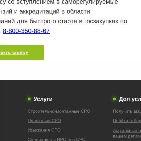
у со вступлением в саморегулируемые
нзий и аккредитаций в области
аний для быстрого старта в госзакупках по
:
8-800-350-88-67
вить заявку
Услуги
Доп усл
Строительно-монтажные СРО
Получить ак
Проектные СРО
Пройти отбор
Изыскания СРО
Актуальные 
вашем регио
Специалисты НРС для СРО