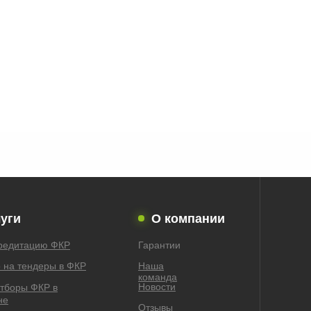
уги
О компании
кредитацию ФКР
Гарантии
 на тендеры в ФКР
Наша
команда
Новости
отборы ФКР в
не
Отзывы