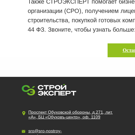
Также СТРОЭКСПЕРТ помогает бизнес
организации (СРО), получением лице
строительства, покупкой готовых комп
44 ФЗ. Звоните, чтобы узнать больше
Оста
Проспект Обуховской обороны, д.271, лит.
«А», БЦ «Обуховъ-центр», оф. 1109
sro@sro-nostroy-