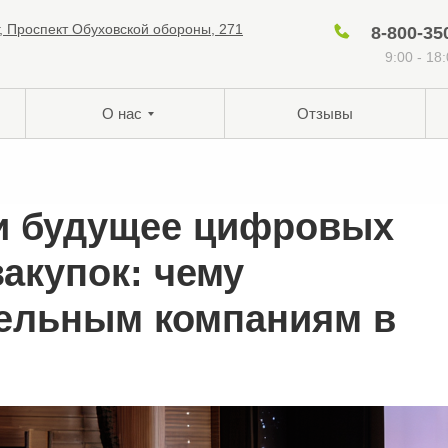
г, Проспект Обуховской обороны, 271
8-800-35
9:00 - 18
О нас
Отзывы
и будущее цифровых
акупок: чему
тельным компаниям в