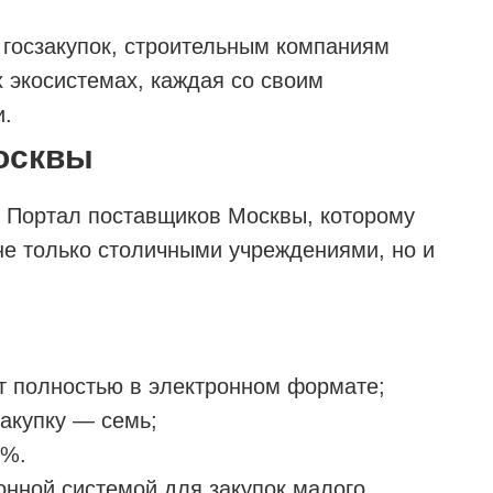
 госзакупок, строительным компаниям
х экосистемах, каждая со своим
и.
осквы
я Портал поставщиков Москвы, которому
не только столичными учреждениями, но и
т полностью в электронном формате;
закупку — семь;
4%.
онной системой для закупок малого